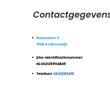
Contactgegevens
Buziaulaan 3
1948 AJ Beverwijk
btw-identificatienummer:
NL002126954B49
Telefoon:
0643265415