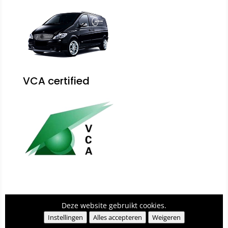
VCA certified
© 2026 Schoonmaakbedrijf Rolink
|
Power Internet
Deze website gebruikt cookies.
B.V.
|
Power For Jobs
Instellingen
Alles accepteren
Weigeren